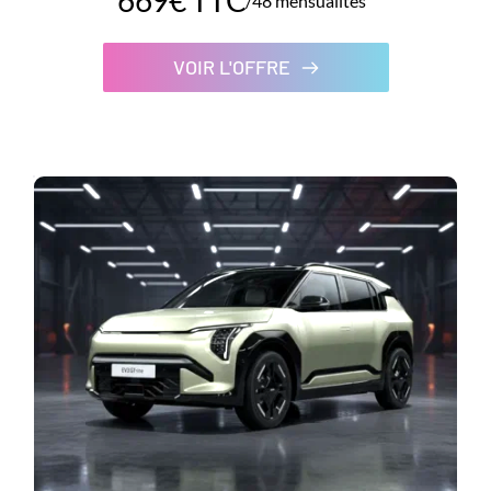
669€ TTC
/48 mensualités
VOIR L'OFFRE